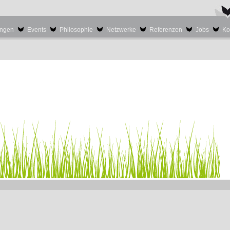
ungen
Events
Philosophie
Netzwerke
Referenzen
Jobs
Ko