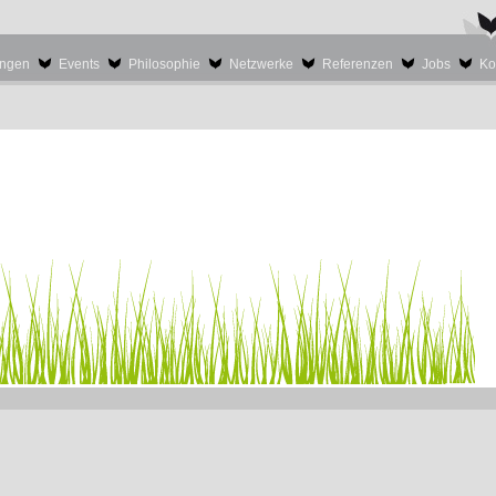
ungen
Events
Philosophie
Netzwerke
Referenzen
Jobs
Ko